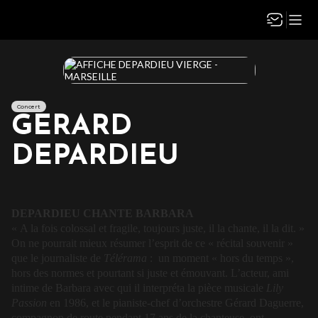
Concert
GERARD
DEPARDIEU
DEPARDIEU CHANTE BARBARA
« A la fois colossal et fragile, toujours juste, il la chante, il la dit. »
On ne pourrait mieux résumer l’esprit de ce « récital souvenir »
que le journaliste de
Télérama
: un moment « hors du temps »,
hors des normes et pourtant si juste et émouvant. L’acteur, ami
intime de Barbara avec qui il interpréta la pièce musicale
Lily
Passion
en 1986, et le pianiste-chef d’orchestre Gérard Daguerre,
compagnon de route pendant 17 ans de la chanteuse, ont