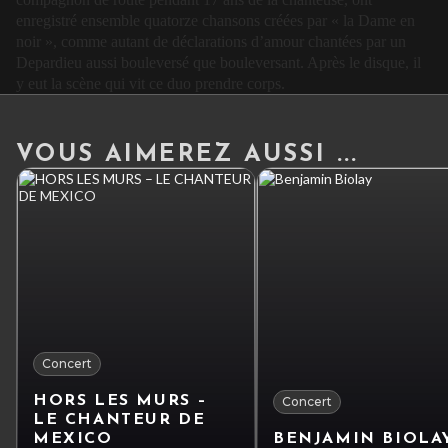
enregistré ensemble quatorze chansons créées par « la Dame en
noir », comme autant de déclarations d’amour chantées par un
Depardieu aussi bouleversé que bouleversant. Après le disque, il
y eut la scène qui vit ce duo prendre corps.
VOUS AIMEREZ AUSSI ...
Concert
HORS LES MURS –
Concert
LE CHANTEUR DE
MEXICO
BENJAMIN BIOLA