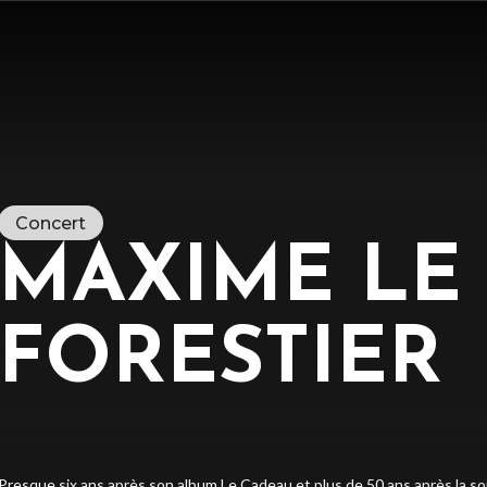
Concert
MAXIME LE
FORESTIER
Presque six ans après son album Le Cadeau et plus de 50 ans après la so