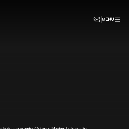
MENU
rtie de son premier 45 tours, Maxime Le Forestier