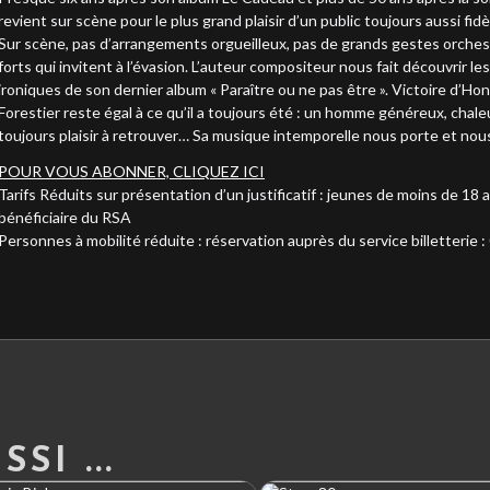
revient sur scène pour le plus grand plaisir d’un public toujours aussi fid
Sur scène, pas d’arrangements orgueilleux, pas de grands gestes orches
forts qui invitent à l’évasion. L’auteur compositeur nous fait découvrir le
ironiques de son dernier album « Paraître ou ne pas être ». Victoire d’H
Forestier reste égal à ce qu’il a toujours été : un homme généreux, cha
toujours plaisir à retrouver… Sa musique intemporelle nous porte et nous
POUR VOUS ABONNER, CLIQUEZ ICI
Tarifs Réduits sur présentation d’un justificatif : jeunes de moins de 18
bénéficiaire du RSA
Personnes à mobilité réduite : réservation auprès du service billetterie :
SI ...