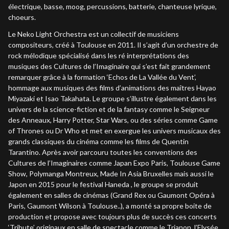
électrique, basse, moog, percussions, batterie, chanteuse lyrique,
choeurs.
Le Neko Light Orchestra est un collectif de musiciens
compositeurs, créé à Toulouse en 2011. Il s’agit d’un orchestre de
rock mélodique spécialisé dans les ré interprétations des
musiques des Cultures de l’Imaginaire qui s’est fait grandement
remarquer grâce à la formation ‘Echos de La Vallée du Vent’,
hommage aux musiques des films d’animations des maîtres Hayao
Miyazaki et Isao Takahata. Le groupe s’illustre également dans les
univers de la science-fiction et de la fantasy comme le Seigneur
des Anneaux, Harry Potter, Star Wars, ou des séries comme Game
of Thrones ou Dr Who et met en exergue les univers musicaux des
grands classiques du cinéma comme les films de Quentin
Tarantino. Après avoir parcouru toutes les conventions des
Cultures de l’Imaginaires comme Japan Expo Paris, Toulouse Game
Show, Polymanga Montreux, Made In Asia Bruxelles mais aussi le
Japon en 2015 pour le festival Haneda , le groupe se produit
également en salles de cinémas (Grand Rex ou Gaumont Opéra à
Paris, Gaumont Wilson à Toulouse..), a monté sa propre boite de
production et propose avec toujours plus de succès ces concerts
‘Tribute’ originaux en salle de spectacle comme le Trianon, l’Elysée