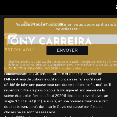
Recevez toute l’actualité en vous abonnant à not
newsletter :
Concert
TONY CARREIRA
ESTOU AQUI
ENVOYER
Rivaj Group traite votre adresse électronique pour la gestion de votre abonnement à la new
de
Spass
. Vous pouvez retirer votre consentement à tout moment. Pour en savoir plus, consu
En 2018 Tony a parcouru les plus grandes salles du monde
notre
politique de protection des données
.
commémorant ses 30 ans de carrière et c’est sur la scène de
l’Altice Arena de Lisbonne qu’il annonça a ses fans qu’il avait
décidé de faire une pause pour une durée indéterminée, mais qu’il
reviendrait. Mais la passion pour la musique et son amour de la
scène étant plus fort en début 2020 il décide de revenir avec un
single “ESTOU AQUI” (Je suis là) et une nouvelle tournée aurait
dut se réaliser, aurait dut ! car le Covid est passé par là et les
choses ne se sont passées ainsi.